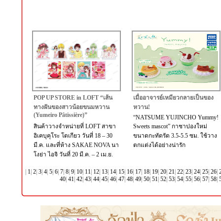
POP UP STORE in LOFT “เส้น
เมื่ออาจารย์เหมียวกลายเป็นของ
ทางฝันของสาวน้อยขนมหวาน
หวาน!
(Yumeiro Pâtissière)”
“NATSUME YUJINCHO Yummy!
สินค้าวางจำหน่ายที่ LOFT สาขา
Sweets mascot” กาชาปองใหม่
อิเคบุคุโระ โตเกียว วันที่ 18 – 30
ขนาดกะทัดรัด 3.5-5.5 ซม. ใช้วาง
มี.ค. และที่ห้าง SAKAE NOVA นา
ตกแต่งได้อย่างน่ารัก
โงย่า ไอจิ วันที่ 20 มี.ค. – 2 เม.ย.
|
1
|
2
|
3
|
4
|
5
|
6
|
7
|
8
|
9
|
10
|
11
|
12
|
13
|
14
|
15
|
16
|
17
|
18
|
19
|
20
|
21
|
22
|
23
|
24
|
25
|
26
|
40
|
41
|
42
|
43
|
44
|
45
|
46
|
47
|
48
|
49
|
50
|
51
|
52
|
53
|
54
|
55
|
56
|
57
|
58
|