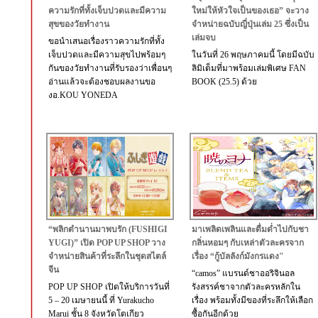
ความรักที่ทั้งเจ็บปวดและมีความ
ใหม่ให้หัวใจเป็นของเธอ” จะวาง
สุขของวัยทำงาน
จำหน่ายฉบับญี่ปุ่นเล่ม 25 ซึ่งเป็น
เล่มจบ
ขอนำเสนอเรื่องราวความรักที่ทั้ง
เจ็บปวดและมีความสุขไปพร้อมๆ
ในวันที่ 26 พฤษภาคมนี้ โดยมีฉบับ
กันของวัยทำงานที่รับรองว่าเพื่อนๆ
ลิมิเต็มที่มาพร้อมเล่มพิเศษ FAN
อ่านแล้วจะต้องชอบผลงานขอ
BOOK (25.5) ด้วย
งอ.KOU YONEDA
“พลิกตำนานมาพบรัก (FUSHIGI
มาเพลิดเพลินและดื่มด่ำไปกับชา
YUGI)” เปิด POP UP SHOP วาง
กลิ่นหอมๆ กับเหล่าตัวละครจาก
จำหน่ายสินค้าที่ระลึกในชุดสไตล์
เรื่อง “กู้บัลลังก์มังกรแดง"
จีน
“camos” แบรนด์ชาออริจินอล
POP UP SHOP เปิดให้บริการวันที่
รังสรรค์ชาจากตัวละครหลักใน
5 – 20 เมษายนนี้ ที่ Yurakucho
เรื่อง พร้อมทั้งมีของที่ระลึกให้เลือก
Marui ชั้น 8 จังหวัดโตเกียว
ซื้อกันอีกด้วย