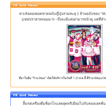
คาเฟ่ฉลองยอดขายฉบับญี่ปุ่นรวมทะลุ 1 ล้านฉบับข
(เชฟปราสาทจอมมาร ~ถึงจะมีแต่เผ่ามารหน้าดุ แต่ที่ทำ
ที่มาในธีม “ร้าน Diner" เปิดให้บริการในวันที่ 7–23 ส.ค.นี้ ที่ร้าน Hibiya 
ลิ้มรสเครื่องดื่มช็อกโกแลตสุดพรีเมี่ยมไปกับคอลเลค