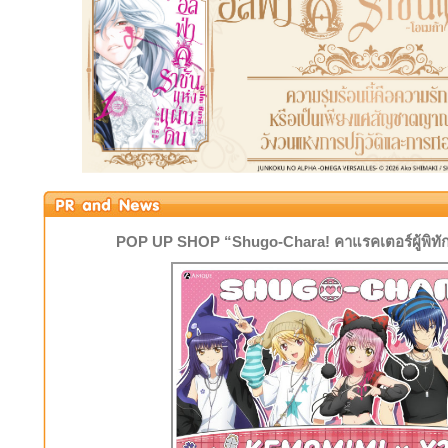
POP UP SHOP “Shugo-Chara! คาแรคเตอร์ผู้พิท