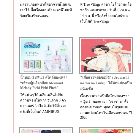
ผลงานก่อนหน้านี้ที่อาจารย์ได้แต่ง
ที่ Tree Village สาขา โยโกฮามะ โอ
เอาไว้เนื้อเรื่องและตัวละครดีไม่แพ้
ซาก้า และฮากาตะ วันที่ 13 พ.ค.–
ร้อยเรียงรักแน่นอน!
14 ก.ค. นี้ หรือสั่งซื้อออนไลน์ทาง
เว็บไซต์ TreeVillage
น้ำหอม 3 กลิ่น 3 สไตล์ของเหล่า
"เมื่อสาวหล่อขอมีรัก (Uruwashi
“เจ้าหญิงเงือกน้อย Mermaid
no Yoi no Tsuki)" ได้ดัดแปลงเป็น
Melody Pichi Pichi Pitch”
อนิเมชั่น
ให้แฟนๆ ได้เพลิดเพลินไปกับ
เรื่องราวความรักมือใหม่ของชาย
ความหอมในทุกๆ วันจาก 3 คา
หญิงเจ้าของฉายา "เจ้าชาย" ทั้ง
แรกเตอร์ 3 สไตล์ เปิดให้สั่งจอง
สองจะมาพบกับทุกคนในรูปแบบ
แล้วที่เว็บไซต์ AMNIBUS
ภาพเคลื่อนไหวในเดือนมกราคม ปี
2026