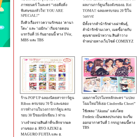
ภาพยนตร์ ในละคร “เธอคือติ่ง
ผลงานการ์ตูนเรื่องดังของอ. Rei
พิเศษของหัวใจ! YOU ARE
TOMA!! ฉลองครบรอบ 20 ปีใน
SPECiAL!”
วงการ!
ถึงคิวเรื่องราวความรักของ ‘คานา
มีทั้งจากลำนำรักต่างเผ่าพันธุ์,
โตะ’ และ ‘เอมิกะ’ เริ่มฉายตอน
ลำนำรักข้ามเวลา, เมดขี้อายกับ
แรกวันที่ 16 กันยายนนี้ ทาง TVer,
คุณชายหน้าหวาน สินค้าวาง
MBS และ TBS
จำหน่ายทางเว็บไซต์ COMIXYZ
ร้าน POP UP ฉลองนิตยสารการ์ตูน
เผยภาพโปรโมทหลักละคร “แปลง
Ribon ครบรอบ 70 ปี และฉลอง
โฉมใหม่ให้เธอ Cinderella Closet”
การทำงานในวงการการ์ตูน ครบ
ใช้เพลง "Akuma" แต่งโดย
รอบ 30 ปีของนักเขียน 3 ท่าน
Frederic เป็นเพลงประกอบ จะเริ่ม
วางจำหน่ายสินค้าที่ระลึกจากผล
ออกอากาศวันที่ 1 กรกฎาคมนี้ทาง
TBS
งานของ อ. RYO AZUKI อ.
MAGURO FUJITA และ อ.