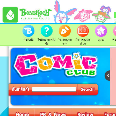
คุยกับพี่บี
ไขปัญหาการสั่ง
ก้าวแรกสู่นัก
ก้าวแรกสู่นัก
ดูดวง
เรื
ซื้อ
วาด
เขียน