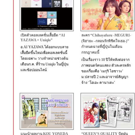
เปิดตัวคอลเลคชั่นเสื้อยืด “AI
ละคร “Chihayafuru -MEGURI-
YAZAWA × Uniqlo”
(จิฮายะ –กลอนรักพิชิตใจเธอ-)”
กำหนดฉายที่ญี่ปุ่นในเดือน
อ.AI YAZAWA ได้ออกแบบลาย
กรกฎาคมนี้
เสื้อยืดขึ้นใหม่เพื่อคอลเลคชั่นนี้
โดยเฉพาะ วางจำหน่ายช่วงต้น
เป็นเรื่องราว 10 ปีให้หลังต่อจาก
เดือนก.ค. ที่ร้าน Uniqlo ในญี่ปุ่น
ภาพยนตร์คนแสดง ตัวละครหลัก
และช้อปออนไลน์
ของเรื่องคือ ‘เมกุริ ไอซาวะ’
ม.ปลายปี 2 และอาจารย์สัญญา
จ้าง ‘โอเอะ คานาเดะ’
แนะนำผลงาน KOU YONEDA
“QUEEN’S QUALITY ปัดฝุ่น