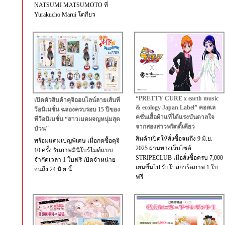
NATSUMI MATSUMOTO ที่
Yurakucho Marui โตกียว
“PRETTY CURE x earth music
เปิดตัวสินค้าคุจิออนไลน์ลายเส้นที
& ecology Japan Label” คอลเล
วีอนิเมชั่น ฉลองครบรอบ 15 ปีของ
คชั่นเสื้อผ้าแที่ได้แรงบันดาลใจ
ทีวีอนิเมชั่น “สาวเมดผจญหนุ่มสุด
จากสองสาวพริตตี้เคียว
ป่วน"
สินค้าเปิดให้สั่งซื้อจนถึง 9 มิ.ย.
พร้อมแคมเปญพิเศษ เมื่อกดซื้อคุจิ
2025 ผ่านทางเว็บไซต์
10 ครั้ง รับภาพมินิโบร์ไมด์แบบ
STRIPECLUB เมื่อสั่งซื้อครบ 7,000
จำกัดเวลา 1 ใบฟรี เปิดจำหน่าย
เยนขึ้นไป รับโปสการ์ดภาพ 1 ใบ
จนถึง 24 มิ.ย.นี้
ฟรี