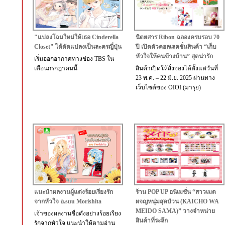
"แปลงโฉมใหม่ให้เธอ Cinderella
นิตยสาร Ribon ฉลองครบรอบ 70
Closet" ได้ดัดแปลงเป็นละครญี่ปุ่น
ปี เปิดตัวคอลเลคชั่นสินค้า “เก็บ
หัวใจให้คนข้างบ้าน” สุดน่ารัก
เริ่มออกอากาศทางช่อง TBS ใน
เดือนกรกฎาคมนี้
สินค้าเปิดให้สั่งจองได้ตั้งแต่วันที่
23 พ.ค. – 22 มิ.ย. 2025 ผ่านทาง
เว็บไซต์ของ OIOI (มารุย)
แนะนำผลงานผู้แต่งร้อยเรียงรัก
ร้าน POP UP อนิเมชั่น “สาวเมด
จากหัวใจ อ.suu Morishita
ผจญหนุ่มสุดป่วน (KAICHO WA
MEIDO SAMA)” วางจำหน่าย
เจ้าของผลงานชื่อดังอย่างร้อยเรียง
สินค้าที่ระลึก
รักจากหัวใจ แนะนำให้ตามอ่าน