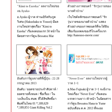
"Kimi to Eureka" ผลงานใหม่ขอ
ตัวอย่างภาพยนตร์ "รักวุ่นวายของ
งอ.Ayuko
นายตัวป่วน"
อ.Ayuko ผู้วาด ท่านเอิร์ลกับภูต
เว็บไซต์หลักของภาพยนตร์ "รัก
วิเศษ (Hakushaku to Yousei) มีผล
วุ่นวายของนายตัวป่วน" แสดง
งานใหม่ล่าสุดเรื่อง "Kimi to
ตัวอย่างของภาพยนตร์ที่จะได้ยิน
Eureka" เริ่มลงตอนแรก 50 หน้าใน
เสียงร้องเพลงของริโกะครั้งแรก
http://kanouso-movie.com/
นิตยสารการ์ตูน Bessatsu Mar
อันดับการ์ตูนขายดีที่ญี่ปุ่น : 22-28
"Never Ever" ผลงานใหม่จากผู้
กรกฎาคม 2013
วาด 1+1
อันดับ / ยอดขายประจำสัปดาห์ /
อ.Mao Fujisaki ผู้วาด 1+1 จะมีงาน
ยอดขายทั้งหมด / ชื่อเรื่อง / ใน
ใหม่เรื่อง "Never Ever" เริ่มตอน
วงเล็บเป็น สนพ. ที่ได้ลิขสิทธิ์มา
แรกความยาว 49 หน้า ในนิตยสาร
พิมพ์ในไทย 01 *,189,629
การ์ตูน Bessatsu Hana to Yume
*,189,851 Giant Killing Vol.2
ฉบับเดือน ต.ค. 2013 ที่จะออ