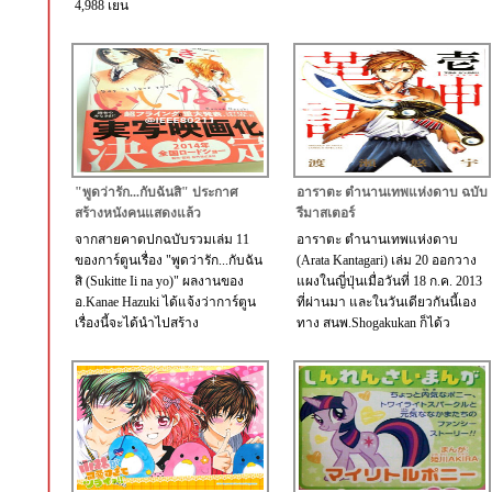
4,988 เยน
"พูดว่ารัก...กับฉันสิ" ประกาศ
อาราตะ ตำนานเทพแห่งดาบ ฉบับ
สร้างหนังคนแสดงแล้ว
รีมาสเตอร์
จากสายคาดปกฉบับรวมเล่ม 11
อาราตะ ตำนานเทพแห่งดาบ
ของการ์ตูนเรื่อง "พูดว่ารัก...กับฉัน
(Arata Kantagari) เล่ม 20 ออกวาง
สิ (Sukitte Ii na yo)" ผลงานของ
แผงในญี่ปุ่นเมื่อวันที่ 18 ก.ค. 2013
อ.Kanae Hazuki ได้แจ้งว่าการ์ตูน
ที่ผ่านมา และในวันเดียวกันนี้เอง
เรื่องนี้จะได้นำไปสร้าง
ทาง สนพ.Shogakukan ก็ได้ว