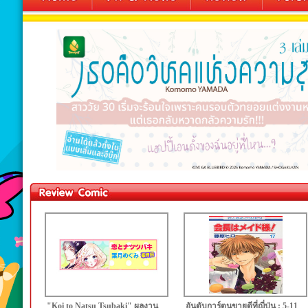
"Koi to Natsu Tsubaki" ผลงาน
อันดับการ์ตูนขายดีที่ญี่ปุ่น : 5-11