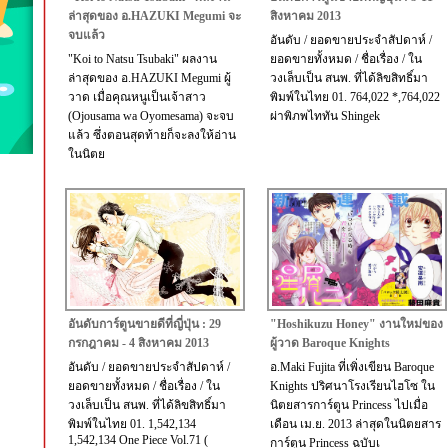
ล่าสุดของ อ.HAZUKI Megumi จะ
สิงหาคม 2013
จบแล้ว
อันดับ / ยอดขายประจำสัปดาห์ /
"Koi to Natsu Tsubaki" ผลงาน
ยอดขายทั้งหมด / ชื่อเรื่อง / ใน
ล่าสุดของ อ.HAZUKI Megumi ผู้
วงเล็บเป็น สนพ. ที่ได้ลิขสิทธิ์มา
วาด เมื่อคุณหนูเป็นเจ้าสาว
พิมพ์ในไทย 01. 764,022 *,764,022
(Ojousama wa Oyomesama) จะจบ
ผ่าพิภพไททัน Shingek
แล้ว ซึ่งตอนสุดท้ายก็จะลงให้อ่าน
ในนิตย
อันดับการ์ตูนขายดีที่ญี่ปุ่น : 29
"Hoshikuzu Honey" งานใหม่ของ
กรกฎาคม - 4 สิงหาคม 2013
ผู้วาด Baroque Knights
อันดับ / ยอดขายประจำสัปดาห์ /
อ.Maki Fujita ที่เพิ่งเขียน Baroque
ยอดขายทั้งหมด / ชื่อเรื่อง / ใน
Knights ปริศนาโรงเรียนไฮโซ ใน
วงเล็บเป็น สนพ. ที่ได้ลิขสิทธิ์มา
นิตยสารการ์ตูน Princess ไปเมื่อ
พิมพ์ในไทย 01. 1,542,134
เดือน เม.ย. 2013 ล่าสุดในนิตยสาร
1,542,134 One Piece Vol.71 (
การ์ตูน Princess ฉบับเ