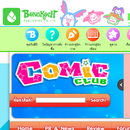
คุยกับพี่บี
ไขปัญหาการสั่ง
ก้าวแรกสู่นัก
ก้าวแรกสู่นัก
ดูดวง
เรื
ซื้อ
วาด
เขียน