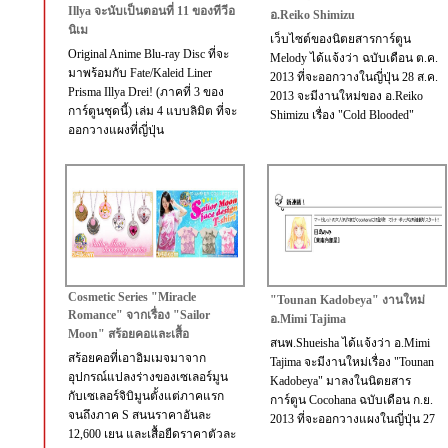
Illya จะนับเป็นตอนที่ 11 ของทีวีอ
อ.Reiko Shimizu
นิเม
เว็บไซต์ของนิตยสารการ์ตูน
Original Anime Blu-ray Disc ที่จะ
Melody ได้แจ้งว่า ฉบับเดือน ต.ค.
มาพร้อมกับ Fate/Kaleid Liner
2013 ที่จะออกวางในญี่ปุ่น 28 ส.ค.
Prisma Illya Drei! (ภาคที่ 3 ของ
2013 จะมีงานใหม่ของ อ.Reiko
การ์ตูนชุดนี้) เล่ม 4 แบบลิมิต ที่จะ
Shimizu เรื่อง "Cold Blooded"
ออกวางแผงที่ญี่ปุ่น
Cosmetic Series "Miracle
"Tounan Kadobeya" งานใหม่
Romance" จากเรื่อง "Sailor
อ.Mimi Tajima
Moon" สร้อยคอและเสื้อ
สนพ.Shueisha ได้แจ้งว่า อ.Mimi
สร้อยคอที่เอาอิมเมจมาจาก
Tajima จะมีงานใหม่เรื่อง "Tounan
อุปกรณ์แปลงร่างของเซเลอร์มูน
Kadobeya" มาลงในนิตยสาร
กับเซเลอร์จิบิมูนตั้งแต่ภาคแรก
การ์ตูน Cocohana ฉบับเดือน ก.ย.
จนถึงภาค S สนนราคาอันละ
2013 ที่จะออกวางแผงในญี่ปุ่น 27
12,600 เยน และเสื้อยืดราคาตัวละ