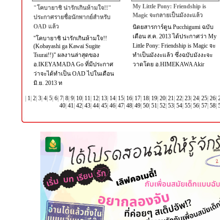
My Little Pony: Friendship is
"โคบายาชิ น่ารักเกินห้ามใจ!!"
Magic จะกลายเป็นมังงะแล้ว
ประกาศรายชื่อนักพากย์สำหรับ
OAD แล้ว
นิตยสารการ์ตูน Pucchigumi ฉบับ
เดือน ส.ค. 2013 ได้ประกาศว่า My
"โคบายาชิ น่ารักเกินห้ามใจ!!
Little Pony: Friendship is Magic จะ
(Kobayashi ga Kawai Sugite
Tsurai!!)" ผลงานล่าสุดของ
ทำเป็นมังงะแล้ว ซึ่งฉบับมังงะจะ
อ.IKEYAMADA Go ที่มีประกาศ
วาดโดย อ.HIMEKAWA Akir
ว่าจะได้ทำเป็น OAD ไปในเดือน
มิ.ย. 2013 ท
|
1
|
2
|
3
|
4
|
5
|
6
|
7
|
8
|
9
|
10
|
11
|
12
|
13
|
14
|
15
|
16
|
17
|
18
|
19
|
20
|
21
|
22
|
23
|
24
|
25
|
26
|
40
|
41
|
42
|
43
|
44
|
45
|
46
|
47
|
48
|
49
|
50
|
51
|
52
|
53
|
54
|
55
|
56
|
57
|
58
|