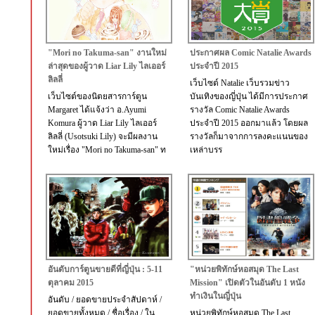
"Mori no Takuma-san" งานใหม่
ประกาศผล Comic Natalie Awards
ล่าสุดของผู้วาด Liar Lily ไลเออร์
ประจำปี 2015
ลิลลี่
เว็บไซต์ Natalie เว็บรวมข่าว
เว็บไซต์ของนิตยสารการ์ตูน
บันเทิงของญี่ปุ่น ได้มีการประกาศ
Margaret ได้แจ้งว่า อ.Ayumi
รางวัล Comic Natalie Awards
Komura ผู้วาด Liar Lily ไลเออร์
ประจำปี 2015 ออกมาแล้ว โดยผล
ลิลลี่ (Usotsuki Lily) จะมีผลงาน
รางวัลก็มาจากการลงคะแนนของ
ใหม่เรื่อง "Mori no Takuma-san" ท
เหล่าบรร
อันดับการ์ตูนขายดีที่ญี่ปุ่น : 5-11
"หน่วยพิทักษ์หอสมุด The Last
ตุลาคม 2015
Mission" เปิดตัวในอันดับ 1 หนัง
ทำเงินในญี่ปุ่น
อันดับ / ยอดขายประจำสัปดาห์ /
ยอดขายทั้งหมด / ชื่อเรื่อง / ใน
หน่วยพิทักษ์หอสมุด The Last