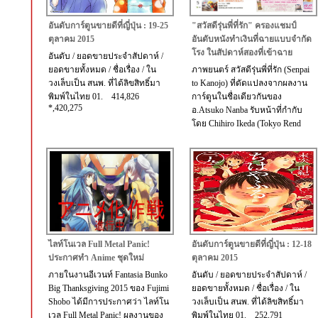
อันดับการ์ตูนขายดีที่ญี่ปุ่น : 19-25
"สวัสดีรุ่นพี่ที่รัก" ครองแชมป์
ตุลาคม 2015
อันดับหนังทำเงินที่ฉายแบบจำกัด
โรง ในสัปดาห์สองที่เข้าฉาย
อันดับ / ยอดขายประจำสัปดาห์ /
ยอดขายทั้งหมด / ชื่อเรื่อง / ใน
ภาพยนตร์ สวัสดีรุ่นพี่ที่รัก (Senpai
วงเล็บเป็น สนพ. ที่ได้ลิขสิทธิ์มา
to Kanojo) ที่ดัดแปลงจากผลงาน
พิมพ์ในไทย 01. 414,826
การ์ตูนในชื่อเดียวกันของ
*,420,275
อ.Atsuko Nanba รับหน้าที่กำกับ
โดย Chihiro Ikeda (Tokyo Rend
ไลท์โนเวล Full Metal Panic!
อันดับการ์ตูนขายดีที่ญี่ปุ่น : 12-18
ประกาศทำ Anime ชุดใหม่
ตุลาคม 2015
ภายในงานอีเวนท์ Fantasia Bunko
อันดับ / ยอดขายประจำสัปดาห์ /
Big Thanksgiving 2015 ของ Fujimi
ยอดขายทั้งหมด / ชื่อเรื่อง / ใน
Shobo ได้มีการประกาศว่า ไลท์โน
วงเล็บเป็น สนพ. ที่ได้ลิขสิทธิ์มา
เวล Full Metal Panic! ผลงานของ
พิมพ์ในไทย 01. 252,791