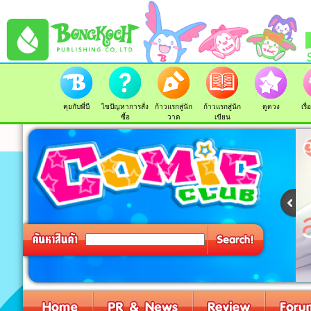
คุยกับพี่บี
ไขปัญหาการสั่ง
ก้าวแรกสู่นัก
ก้าวแรกสู่นัก
ดูดวง
เรื
ซื้อ
วาด
เขียน