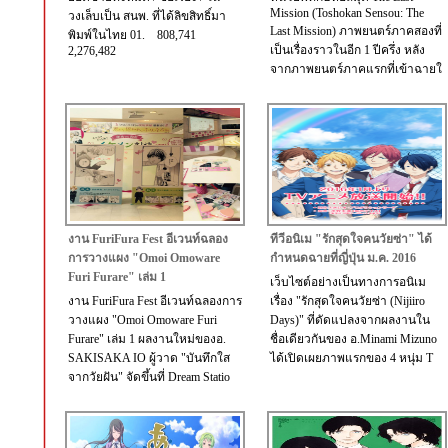
Mission (Toshokan Sensou: The
วงเล็บเป็น สนพ. ที่ได้ลิขสิทธิ์มา
Last Mission) ภาพยนตร์ภาคสองที่
พิมพ์ในไทย 01. 808,741
เป็นเรื่องราวในอีก 1 ปีครึ่ง หลัง
2,276,482
จากภาพยนตร์ภาคแรกที่เข้าฉายใ
งาน FuriFura Fest อีเวนท์ฉลอง
ทีวีอนิเม "รักสุดใจคนวัยซ่า" ได้
การวางแผง "Omoi Omoware
กำหนดฉายที่ญี่ปุ่น ม.ค. 2016
Furi Furare" เล่ม 1
เว็บไซต์อย่างเป็นทางการอนิเม
งาน FuriFura Fest อีเวนท์ฉลองการ
เรื่อง "รักสุดใจคนวัยซ่า (Nijiiro
วางแผง "Omoi Omoware Furi
Days)" ที่ดัดแปลงจากผลงานใน
Furare" เล่ม 1 ผลงานใหม่ของอ.
ชื่อเดียวกันของ อ.Minami Mizuno
SAKISAKA IO ผู้วาด "บันทึกใส
ได้เปิดเผยภาพแรกของ 4 หนุ่ม T
จากวัยฝัน" จัดขึ้นที่ Dream Statio