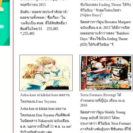
พฤศจิกายน 2015
ขับร้องเพลง Ending Theme ให้กับ
ทีวีอนิเม "รักสุดใจคนวัยซ่า
อันดับ / ยอดขายประจำสัปดาห์ /
(Nijiiro Days)"
ยอดขายทั้งหมด / ชื่อเรื่อง / ใน
นิตยสารการ์ตูน Bessatsu Margaret
วงเล็บเป็น สนพ. ที่ได้ลิขสิทธิ์มา
ฉบับเดือน ธ.ค. 2015 ได้มีการเปิด
พิมพ์ในไทย 01. 255,485
เผยออกมาแล้วว่าเพลง "Rainbow
*,255,485
Days."ที่จะใช้เป็น Ending Theme
(ED) ให้กับทีวีอนิเม "รั
Aoba-kun ni kikitai koto ผลงาน
Terra Formars Revenge ได้
กำหนดฉายที่ญี่ปุ่น เดือน เม.ย.
ใหม่ของอ.Ema Toyama
2016
Aoba-kun ni kikitai koto ผลงาน
นิตยสารการ์ตูน Weekly Young
ใหม่ของอ.Ema Toyama เริ่มตีพิมพ์
Jump ฉบับที่ 50/2015 ได้ลง
ในนิตยสาร Nakayoshi ฉบับเดือน
ประกาศว่า ทีวีอนิเม Terra Formars
ธ.ค. นอกจากนี้วันที่ 11 พ.ย. xx me!
ภารกิจล้างพันธุ์นรก ซีซั่นสอง ที่ใช้
รักร้ายยัยตัวแสบ เล่ม