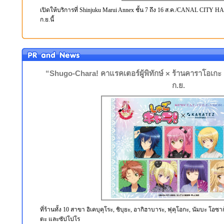
เปิดให้บริการที่ Shinjuku Marui Annex ชั้น 7 ถึง 16 ส.ค./CANAL CITY H
ก.ย.นี้
“Shugo-Chara! คาแรคเตอร์ผู้พิทักษ์ × ร้านคาราโอเกะ K
ก.ย.
ที่ร้านทั้ง 10 สาขา อิเคบุคุโระ, ชิบุยะ, อากิฮาบาระ, ฟุคุโอกะ, นัมบะ โอซ
ตะ และซัปโปโร