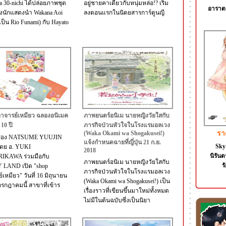
ta 30-nichi ได้ปล่อยภาพชุด
อยู่ชายคาเดียวกับหนุ่มหล่อ!? เริ่ม
อาราต
งนักแสดงนำ Wakana Aoi
ลงตอนแรกในนิตยสารการ์ตูนญี
ป็น Rio Funami) กับ Hayato
าจารย์เหมียว ฉลองอนิเมค
ภาพยนตร์อนิเม นายหญิงวัยใสกับ
10 ปี
ภารกิจป่วนหัวใจในโรงแรมอลเวง
รา
(Waka Okami wa Shogakusei!)
เรื่อง NATSUME YUUJIN
แจ้งกำหนดฉายที่ญี่ปุ่น 21 ก.ย.
Sky 
ดย อ. YUKI
2018
นิรันด
IKAWA ร่วมมือกับ
ภาพยนตร์อนิเม นายหญิงวัยใสกับ
ร
 LAND เปิด "shop
ภารกิจป่วนหัวใจในโรงแรมอลเวง
เหมียว" วันที่ 16 มิถุนายน
(Waka Okami wa Shogakusei!) เป็น
กรกฎาคมนี้ สาขาที่เข้าร
เรื่องราวที่เขียนขึ้นมาใหม่ทั้งหมด
ไม่มีในต้นฉบับซึ่งเป็นนิยา