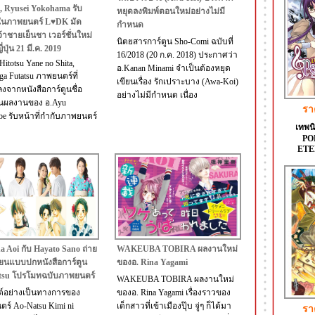
, Ryusei Yokohama รับ
หยุดลงพิมพ์ตอนใหม่อย่างไม่มี
นภาพยนตร์ L♥DK มัด
กำหนด
จ้าชายเย็นชา เวอร์ชั่นใหม่
นิตยสารการ์ตูน Sho-Comi ฉบับที่
่ปุ่น 21 มี.ค. 2019
16/2018 (20 ก.ค. 2018) ประกาศว่า
itotsu Yane no Shita,
อ.Kanan Minami จำเป็นต้องหยุด
ga Futatsu ภาพยนตร์ที่
เขียนเรื่อง รักเปราะบาง (Awa-Koi)
งจากหนังสือการ์ตูนชื่อ
อย่างไม่มีกำหนด เนื่อง
ันผลงานของ อ.Ayu
รา
be รับหน้าที่กำกับภาพยนตร์
เทพน
PO
ETE
 Aoi กับ Hayato Sano ถ่าย
WAKEUBA TOBIRA ผลงานใหม่
ยนแบบปกหนังสือการ์ตูน
ของอ. Rina Yagami
tsu โปรโมทฉบับภาพยนตร์
WAKEUBA TOBIRA ผลงานใหม่
ต์อย่างเป็นทางการของ
ของอ. Rina Yagami เรื่องราวของ
ร์ Ao-Natsu Kimi ni
เด็กสาวที่เข้าเมืองปุ๊บ จู่ๆ ก็ได้มา
รา