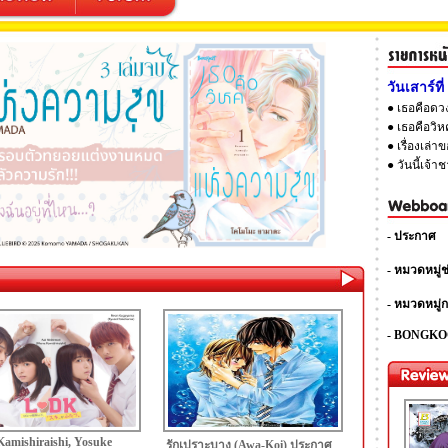
วันเสาร์ท
● เธอคือดวง
● เธอคือวิ
● เรื่องเล่
● วันนี้เจ้า
- ประกาศ
- หมวดหมู่ช
- หมวดหมู่ก
- BONGKO
amishiraishi, Yosuke
รักเปราะบาง (Awa-Koi) ประกาศ