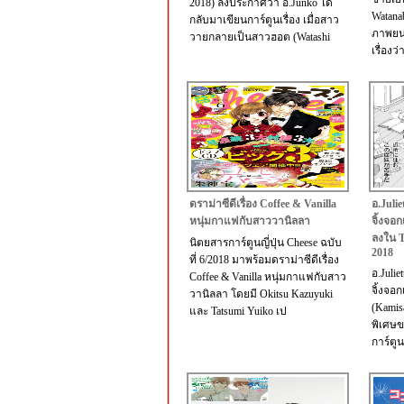
2018) ลงประกาศว่า อ.Junko ได้
Watana
กลับมาเขียนการ์ตูนเรื่อง เมื่อสาว
ภาพยนต
วายกลายเป็นสาวฮอต (Watashi
เรื่องว
ดราม่าซีดีเรื่อง Coffee & Vanilla
อ.Juli
หนุ่มกาแฟกับสาววานิลลา
จิ้งจอ
ลงใน T
นิตยสารการ์ตูนญี่ปุ่น Cheese ฉบับ
2018
ที่ 6/2018 มาพร้อมดราม่าซีดีเรื่อง
อ.Julie
Coffee & Vanilla หนุ่มกาแฟกับสาว
จิ้งจอ
วานิลลา โดยมี Okitsu Kazuyuki
(Kamis
และ Tatsumi Yuiko เป
พิเศษข
การ์ตู