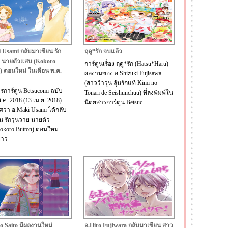
 Usami กลับมาเขียน รัก
ฤดู*รัก จบแล้ว
ย นายตัวแสบ (Kokoro
การ์ตูนเรื่อง ฤดู*รัก (Hatsu*Haru)
) ตอนใหม่ ในเดือน พ.ค.
ผลงานของ อ.Shizuki Fujisawa
(สาวว้าวุ่น ลุ้นรักแท้ Kimi no
รการ์ตูน Betsucomi ฉบับ
Tonari de Seishunchuu) ที่ลงพิมพ์ใน
.ค. 2018 (13 เม.ย. 2018)
นิตยสารการ์ตูน Betsuc
ว่า อ.Maki Usami ได้กลับ
น รักวุ่นวาย นายตัว
koro Button) ตอนใหม่
าว
o Saito มีผลงานใหม่
อ.Hiro Fujiwara กลับมาเขียน สาว