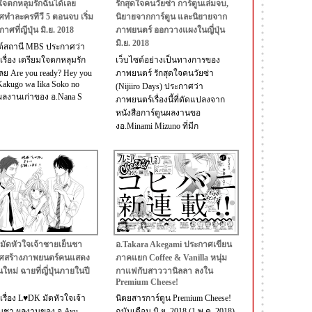
ใจตกหลุมรักฉันได้เลย
รักสุดใจคนวัยซ่า การ์ตูนเล่มจบ,
ทำละครทีวี 5 ตอนจบ เริ่ม
นิยายจากการ์ตูน และนิยายจาก
ศที่ญีปุ่น มิ.ย. 2018
ภาพยนตร์ ออกวางแผงในญี่ปุ่น
มิ.ย. 2018
ต์สถานี MBS ประกาศว่า
เรื่อง เตรียมใจตกหลุมรัก
เว็บไซต์อย่างเป็นทางการของ
เลย Are you ready? Hey you
ภาพยนตร์ รักสุดใจคนวัยซ่า
(Kakugo wa Iika Soko no
(Nijiiro Days) ประกาศว่า
 ผลงานเก่าของ อ.Nana S
ภาพยนตร์เรื่องนี้ที่ดัดแปลงจาก
หนังสือการ์ตูนผลงานขอ
งอ.Minami Mizuno ที่มีก
ัดหัวใจเจ้าชายเย็นชา
อ.Takara Akegami ประกาศเขียน
ศสร้างภาพยนตร์คนแสดง
ภาคแยก Coffee & Vanilla หนุ่ม
่นใหม่ ฉายที่ญี่ปุ่นภายในปี
กาแฟกับสาววานิลลา ลงใน
Premium Cheese!
เรื่อง L♥DK มัดหัวใจเจ้า
นิตยสารการ์ตูน Premium Cheese!
็นชา ผลงานของ อ.Ayu
ฉบับเดือน มิ.ย. 2018 (1 พ.ค. 2018)