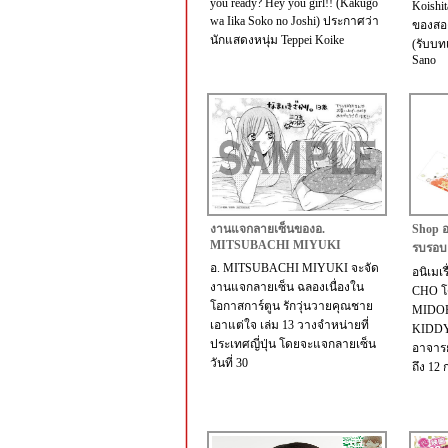
you ready? Hey you girl!! (Kakugo
Koishi
wa Iika Soko no Joshi) ประกาศว่า
ของสอ
นักแสดงหนุ่ม Teppei Koike
(รับบทเ
Sano
งานแจกลายเซ็นของอ.
Shop อ
MITSUBACHI MIYUKI
รบรอบ 
อ. MITSUBACHI MIYUKI จะจัด
อนิเม
งานแจกลายเซ็น ฉลองเนื่องใน
CHO โ
โอกาสการ์ตูน รักวุ่นวายคุณชาย
MIDOR
เอาแต่ใจ เล่ม 13 วางจำหน่ายที่
KIDDY
ประเทศญี่ปุ่น โดยจะแจกลายเซ็น
อาจารย์
วันที่ 30
ถึง 12 