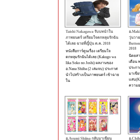
Taishi Nakagawa รับบทนำใน
อ.Maki
ภาพยนตร์ เตรียมใจตกหลุมรักฉัน
วุ่นวา
ได้เลย ฉายที่ญี่ปุ่น ต.ค. 2018
Button
2018
หนังสือการ์ตูนเรื่อง เตรียมใจ
นิตยสา
ตกหลุมรักฉันได้เลย (Kakugo wa
เดือน พ
Iika Soko no Joshi) ผลงานของ
ประกาศ
อ.Nana Shiiba (2 เล่มจบ) ประกาศ
มาเขีย
นำไปสร้างเป็นภาพยนตร์ เข้าฉาย
แสบ(Ko
ใน
ความย
อ.Ayumi Shiina กลับมาเขียน
อ.Chih