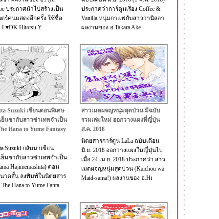
be ประกาศนำไปสร้างเป็น
ประกาศว่าการ์ตูนเรื่อง Coffee &
ร์คนแสดงอีกครั้ง ใช้ชื่อ
Vanilla หนุ่มกาแฟกับสาววานิลลา
่า L♥DK Hitotsu Y
ผลงานของ อ.Takara Ake
etta Suzuki เขียนตอนพิเศษ
สาวเมดผจญหนุ่มสุดป่วน มีฉบับ
กเย็นชากับสาวซ่าเทพจำเป็น
รวมเล่มใหม่ ออกวางแผงที่ญี่ปุ่น
he Hana to Yume Fantasy
ส.ค. 2018
นิตยสารการ์ตูน LaLa ฉบับเดือน
tta Suzuki กลับมาเขียน
มิ.ย. 2018 ออกวางแผงในญี่ปุ่นไป
กเย็นชากับสาวซ่าเทพจำเป็น
เมื่อ 24 เม.ย. 2018 ประกาศว่า สาว
ama Hajimemashita) ตอน
เมดผจญหนุ่มสุดป่วน (Kaichou wa
นาดสั้น ลงพิมพ์ในนิตยสาร
Maid-sama!) ผลงานของ อ.Hi
น The Hana to Yume Fanta