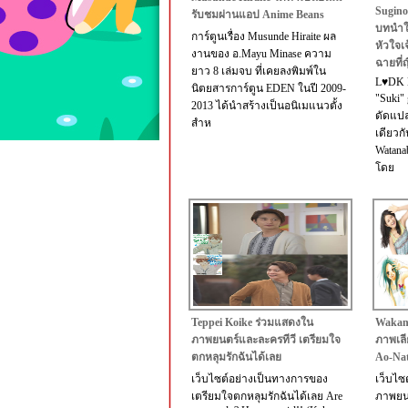
Sugino
รับชมผ่านแอป Anime Beans
บทนำใ
การ์ตูนเรื่อง Musunde Hiraite ผล
หัวใจเ
งานของ อ.Mayu Minase ความ
ฉายที่ญี
ยาว 8 เล่มจบ ที่เคยลงพิมพ์ใน
L♥DK H
นิตยสารการ์ตูน EDEN ในปี 2009-
"Suki" 
2013 ได้นำสร้างเป็นอนิเมแนวตั้ง
ดัดแปล
สำห
เดียวก
Watana
โดย
Teppei Koike ร่วมแสดงใน
Wakana
ภาพยนตร์และละครทีวี เตรียมใจ
ภาพเลี
ตกหลุมรักฉันได้เลย
Ao-Na
เว็บไซต์อย่างเป็นทางการของ
เว็บไซ
เตรียมใจตกหลุมรักฉันได้เลย Are
ภาพยนต