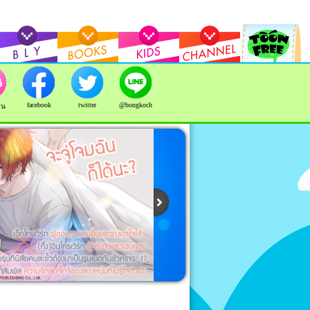
facebook
twitter
@bongkoch
าน