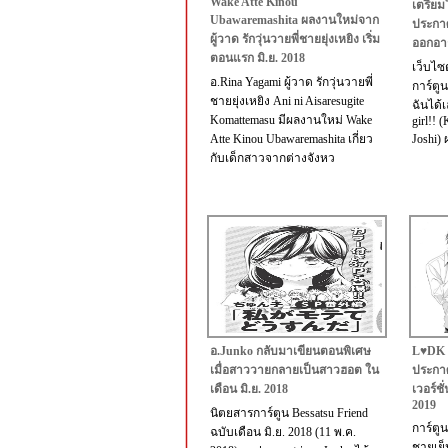
Wake Atte Kinou
เตรียม
Ubawaremashita ผลงานใหม่จาก
ประกาศ
ผู้วาด รักวุ่นวายพี่ชายยุ่งเหยิง เริ่ม
ออกอากา
ตอนแรก มิ.ย. 2018
เว็บไซ
อ.Rina Yagami ผู้วาด รักวุ่นวายพี่
การ์ตูน
ชายยุ่งเหยิง Ani ni Aisaresugite
ฉันได้
Komattemasu มีผลงานใหม่ Wake
girl!! 
Atte Kinou Ubawaremashita เกี่ยว
Joshi)
กับเด็กสาวจากต่างจังหว
อ.Junko กลับมาเขียนตอนพิเศษ
L♥DK ม
เมื่อสาววายกลายเป็นสาวฮอต ใน
ประกา
เดือน มิ.ย. 2018
เวอร์ชั
2019
นิตยสารการ์ตูน Bessatsu Friend
การ์ตูน
ฉบับเดือน มิ.ย. 2018 (11 พ.ค.
ชายเย