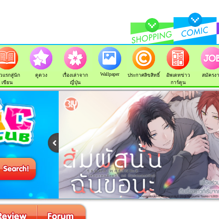
Wallpaper
วแรกสู่นัก
ดูดวง
เรื่องเล่าจาก
ประกาศลิขสิทธิ์
อัพเดทข่าว
สมัครง
เขียน
ญี่ปุ่น
การ์ตูน