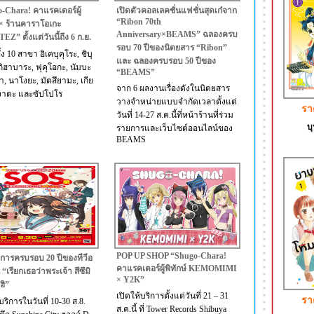
-Chara! คาแรคเตอร์ผู้
เปิดตัวคอลเลคชั่นแฟชั่นสุดเก๋จาก
“Ribon 70th
์ × ร้านคาราโอเกะ
Anniversary×BEAMS” ฉลองครบ
” ตั้งแต่วันนี้ถึง 6 ก.ย.
รอบ 70 ปีของนิตยสาร “Ribon”
ั้ง 10 สาขา อิเคบุคุโระ, ชิบุ
และ ฉลองครบรอบ 50 ปีของ
กิฮาบาระ, ฟุคุโอกะ, นัมบะ
“BEAMS”
า, นาโงยะ, มัตสึยามะ, เกีย
จาก 6 ผลงานเรื่องดังในนิตยสาร
งาตะ และซัปโปโร
วางจำหน่ายแบบจำกัดเวลาตั้งแต่
รา
วันที่ 14-27 ส.ค.นี้ที่หน้าร้านที่ร่วม
บุ
รายการและเว็บไซต์ออนไลน์ของ
BEAMS
POP UP SHOP “Shugo-Chara!
การครบรอบ 20 ปีของทีวีอ
คาแรคเตอร์ผู้พิทักษ์ KEMOMIMI
น “เรียกเธอว่าพระเจ้า สึซึมิ
× Y2K”
ฮิ”
เปิดให้บริการตั้งแต่วันที่ 21 – 31
รา
บริการในวันที่ 10-30 ส.8.
ส.ค.นี้ ที่ Tower Records Shibuya