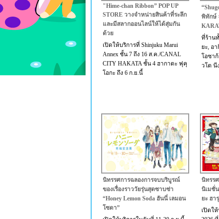
"Hime-chan Ribbon” POP UP
“Shugo
STORE วางจำหน่ายสินค้าที่ระลึก
พิทักษ
และมีสลากออนไลน์ให้ได้สุ่มกัน
KARATEZ
ด้วย
ที่ร้านท
เปิดให้บริการที่ Shinjuku Marui
ยะ, อา
Annex ชั้น 7 ถึง 16 ส.ค./CANAL
โอซาก้
CITY HAKATA ชั้น 4 ฮากาตะ ฟุคุ
วโต นี
โอกะ ถึง 6 ก.ย.นี้
นิทรรศการฉลองการจบบริบูรณ์
นิทรรศ
ของเรื่องราววัยรุ่นสุดซาบซ่า
นิเมชั่
“Honey Lemon Soda ฮันนี่ เลมอน
ยะ ฮารุ
โซดา”
เปิดให้