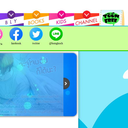
facebook
twitter
@bongkoch
าน