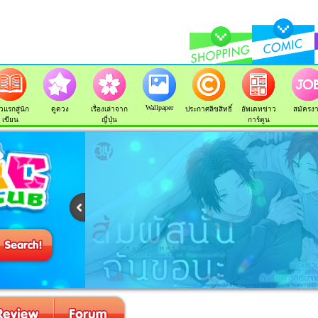
Wallpaper
วแรกสู่นัก
ดูดวง
เรื่องเล่าจาก
ประกาศลิขสิทธิ์
อัพเดทข่าว
สมัครง
เขียน
ญี่ปุ่น
การ์ตูน