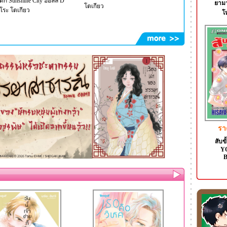
่ตึก Sunshine City ฮอลล์ D
ยามา
โตเกียว
ุโระ โตเกียว
โ
รา
สับข
Y