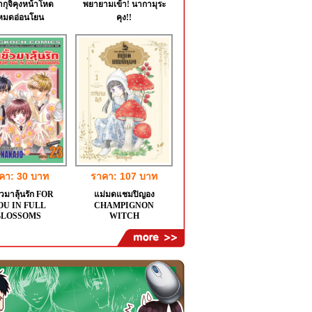
กุจิคุงหน้าโหด
พยายามเข้า! นากามุระ
หมดอ่อนโยน
คุง!!
คา: 30 บาท
ราคา: 107 บาท
ั้วมาลุ้นรัก FOR
แม่มดแชมปิญอง
OU IN FULL
CHAMPIGNON
BLOSSOMS
WITCH